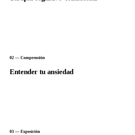
El tratamiento con mayor respaldo científico para la ansiedad:
reestructuración de pensamientos, regulación fisiológica y
exposición gradual a lo que temes.
02 — Comprensión
Entender tu ansiedad
Te explicamos qué te pasa y por qué: cómo funciona el círculo de
la ansiedad y qué lo mantiene. Cuando comprendes el mecanismo,
el miedo pierde fuerza.
03 — Exposición