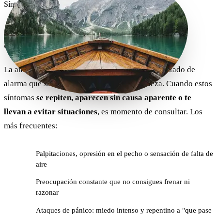
Síntomas de la ansiedad
¿Cómo se manifiesta la
ansiedad?
La ansiedad no es solo "estar nervioso": es un estado de
alarma que se nota en el cuerpo y en la cabeza. Cuando estos
síntomas
se repiten, aparecen sin causa aparente o te
llevan a evitar situaciones
, es momento de consultar. Los
más frecuentes:
Palpitaciones, opresión en el pecho o sensación de falta de
aire
Preocupación constante que no consigues frenar ni
razonar
Ataques de pánico: miedo intenso y repentino a "que pase