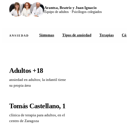
Arantxa, Beatriz y Juan Ignacio
Equipo de adultos · Psicólogos colegiados
Síntomas
Tipos de ansiedad
Terapias
Cóm
ANSIEDAD
Adultos
+18
ansiedad en adultos; la infantil tiene
su propia área
Tomás Castellano, 1
clínica de terapia para adultos, en el
centro de Zaragoza