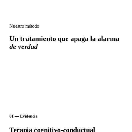
Nuestro método
Un tratamiento que apaga la alarma
de verdad
La ansiedad se trata, y se trata bien: la terapia cognitivo-
conductual es el tratamiento de elección según las guías
clínicas. Llevamos aplicándola desde 2005, con más de
135.000 consultas de experiencia.
01 — Evidencia
Terapia cognitivo-conductual