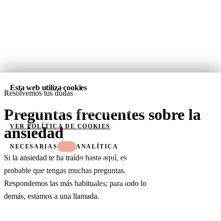
Esta web utiliza cookies
Resolvemos tus dudas
Usamos cookies para analizar el tráfico del sitio y mejorar tu
Preguntas frecuentes sobre la
experiencia. Puedes elegir qué categorías permitir.
VER POLÍTICA DE COOKIES
ansiedad
NECESARIAS
ANALÍTICA
Si la ansiedad te ha traído hasta aquí, es
PERMITIR TODAS
probable que tengas muchas preguntas.
DENEGAR
Respondemos las más habituales; para todo lo
demás, estamos a una llamada.
PERMITIR SELECCIÓN