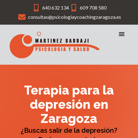
Ir
640 632 134
609 708 580
al
consultas@psicologiaycoachingzaragoza.es
contenido
Terapia para la
depresión en
Zaragoza
¿Buscas salir de la depresión?