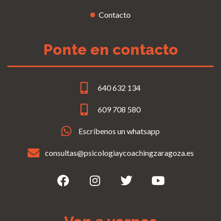
Contacto
Ponte en contacto
640 632 134
609 708 580
Escríbenos un whatsapp
consultas@psicologiaycoachingzaragoza.es
F
I
T
Y
a
n
w
o
c
s
i
u
e
t
t
t